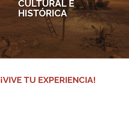
CULTURAL E
HISTÓRICA
¡VIVE TU EXPERIENCIA!
EcoParque Tálice
.
+